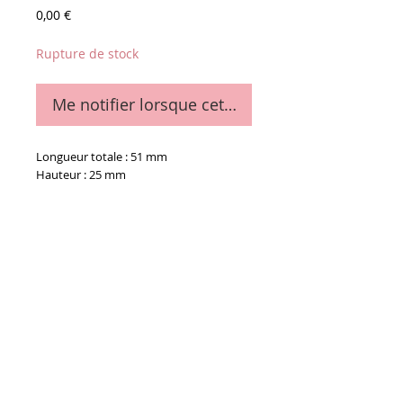
Prix
0,00 €
Rupture de stock
Me notifier lorsque cet article est disponible
Longueur totale : 51 mm
Hauteur : 25 mm
Epaisseur : 16 mm
Details
La pièce
Conditions générales de vente
Paiements
acceptés :