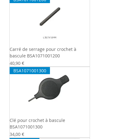
Carré de serrage pour crochet à
bascule BSA1071001200
Prix
40,90 €
BSA1071001300
Clé pour crochet à bascule
BSA1071001300
Prix
34,00 €