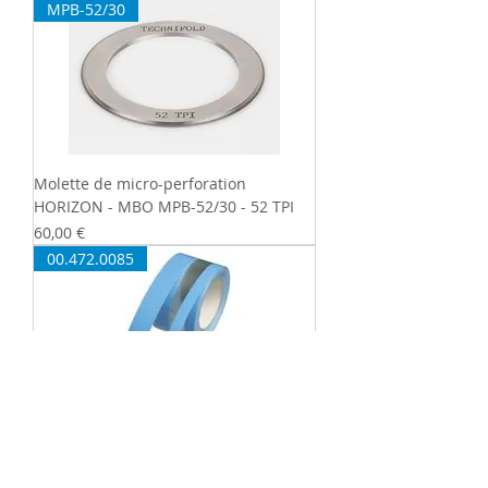
MPB-52/30
Molette de micro-perforation
HORIZON - MBO MPB-52/30 - 52 TPI
Prix
60,00 €
00.472.0085
Bande de protection adhésivée -
QM46 - 00.472.0085
Prix
9,00 €