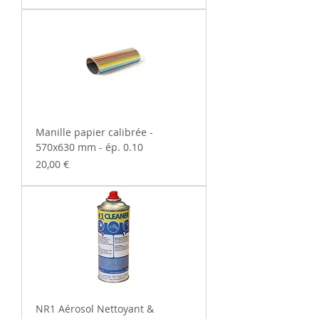
Manille papier calibrée -
570x630 mm - ép. 0.10
Prix
20,00 €
NR1 Aérosol Nettoyant &