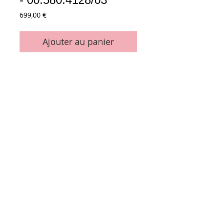
Prix
699,00 €
Ajouter au panier
pour fin d'impression
Longueur 747 mm
Origine Heidelberg - ref. 00.580.4128/03
Conditions générales de vente
Paiements
acceptés :