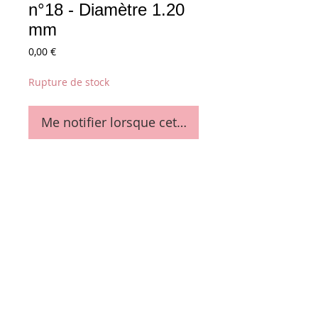
n°18 - Diamètre 1.20
mm
Prix
0,00 €
Rupture de stock
Me notifier lorsque cet article est disponible
Diamètre 1.20 mm - n°18
Details
La bobine de 2 Kg (env. 226 mètres)
Conditions générales de vente
Paiements