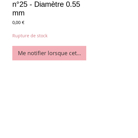
n°25 - Diamètre 0.55
mm
Prix
0,00 €
Rupture de stock
Me notifier lorsque cet article est disponible
Diamètre 0.55 mm - n°25
Details
La bobine de 4 Kg (env. 2144 mètres)
Conditions générales de vente
Paiements