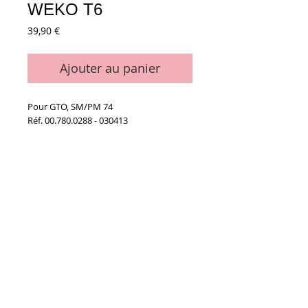
WEKO T6
Prix
39,90 €
Ajouter au panier
Pour GTO, SM/PM 74
Réf. 00.780.0288 - 030413
Details
La pièce
Conditions générales de vente
Paiements
acceptés :