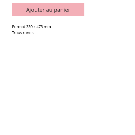
Ajouter au panier
Format 330 x 473 mm
Trous ronds
Details
Le paquet de 100
Conditions générales de vente
Paiements
acceptés :