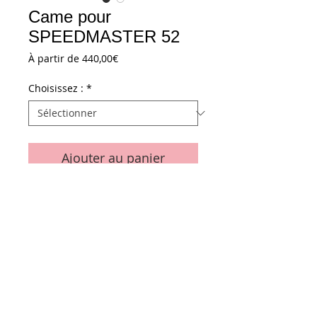
Came pour
SPEEDMASTER 52
Prix
À partir de
440,00€
promotionnel
Choisissez :
*
Ajouter au panier
Came gauche - ref. G2.431.320
Came droite - ref. G2.431.321
Came double - ref. G2.431.322
Conditions générales de vente