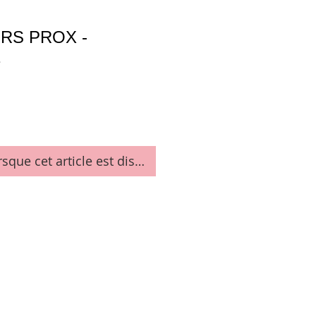
T RS PROX -
1
rsque cet article est disponible