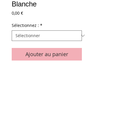
Blanche
Prix
0,00 €
Sélectionnez :
*
Ajouter au panier
Colle à dispersion pour collage de papier
ou carton sur une surface non
absorbante (films, surfaces vernies,
polystyrène etc.) Adhésion rapide.
Viscosité: 6.000 mPas
Conditions générales de vente