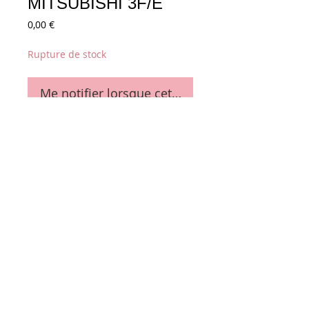
MITSUBISHI 3F/E
Prix
0,00 €
Rupture de stock
Me notifier lorsque cet article est disponible
1980 x 25 mm 
Conditions générales de vente
Paiements
acceptés :