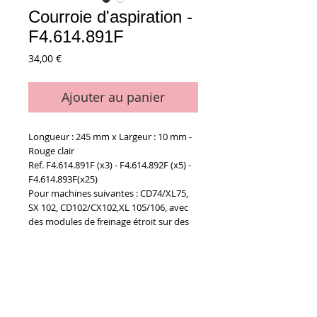
Courroie d'aspiration -
F4.614.891F
Prix
34,00 €
Ajouter au panier
Longueur : 245 mm x Largeur : 10 mm -
Rouge clair
Ref. F4.614.891F (x3) - F4.614.892F (x5) -
F4.614.893F(x25)
Pour machines suivantes :
CD74/XL75,
SX 102, CD102/CX102,XL 105/106, avec
des modules de freinage étroit sur des
machines avec retiration. Champ
d'application: Ralentisseur de feuilles
avec entraînement dynamique
Details