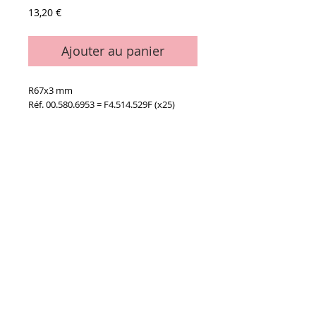
Prix
13,20 €
Ajouter au panier
R67x3 mm
Réf. 00.580.6953 = F4.514.529F (x25)
Details
Le sachet de 6 pièces
Conditions générales de vente
Paiements
acceptés :