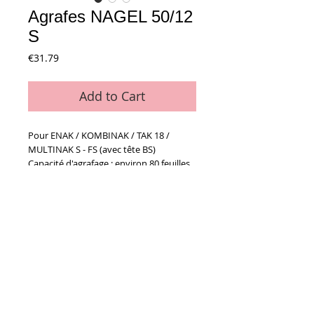
Agrafes NAGEL 50/12
S
Price
€31.79
Add to Cart
Pour ENAK / KOMBINAK / TAK 18 /
MULTINAK S - FS (avec tête BS)
Capacité d'agrafage : environ 80 feuilles,
soit 8 mm
Details
Boîte de 5 000
Conditions générales de vente