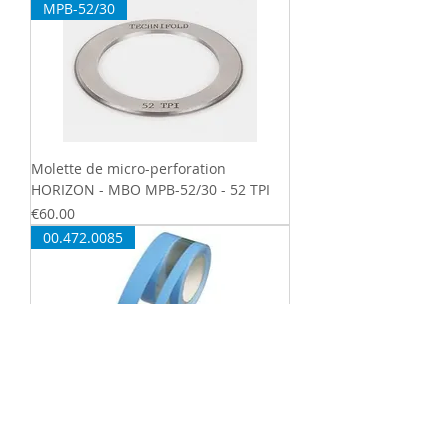
MPB-52/30
Molette de micro-perforation
HORIZON - MBO MPB-52/30 - 52 TPI
Price
€60.00
00.472.0085
Bande de protection adhésivée -
QM46 - 00.472.0085
Price
€9.00