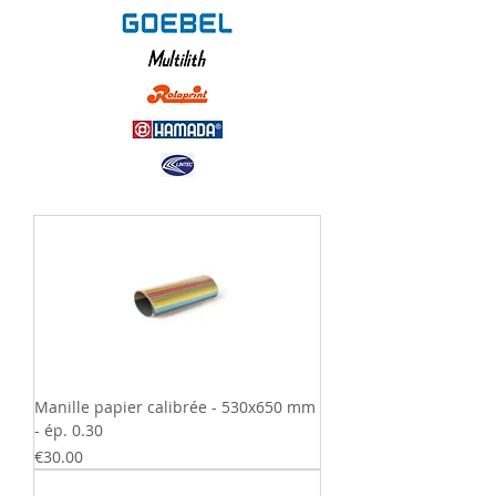
Manille papier calibrée - 530x650 mm
- ép. 0.30
Price
€30.00