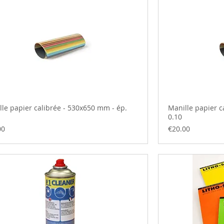
lle papier calibrée - 530x650 mm - ép.
Manille papier c
0.10
Price
00
€20.00