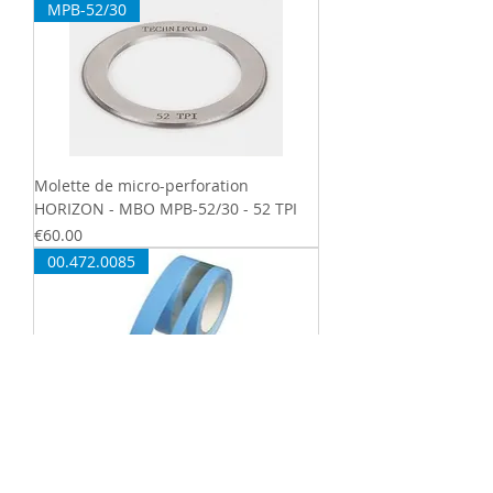
MPB-52/30
Molette de micro-perforation
HORIZON - MBO MPB-52/30 - 52 TPI
Price
€60.00
00.472.0085
Bande de protection adhésivée -
QM46 - 00.472.0085
Price
€9.00