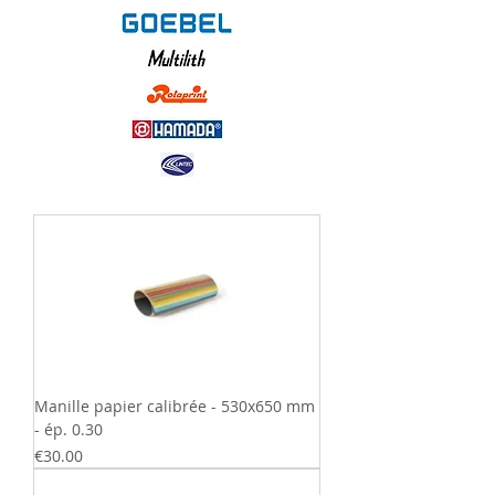
Manille papier calibrée - 530x650 mm
- ép. 0.30
Price
€30.00