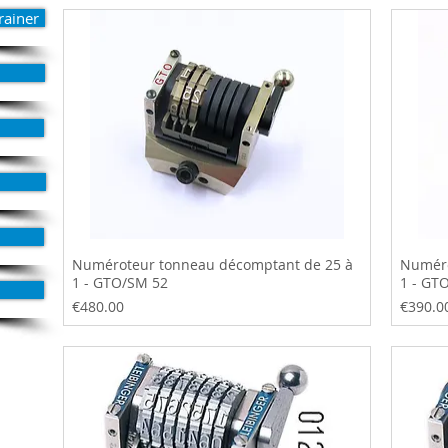
rainer
Numéroteur tonneau décomptant de 25 à
Numéro
1 - GTO/SM 52
1 - GT
Price
Price
€480.00
€390.0