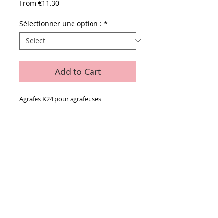
Sale
From
€11.30
Price
Sélectionner une option :
*
Add to Cart
Agrafes K24 pour agrafeuses
WINTERLING KM 15/16/17/18
Details
Boîte de 5 000 agrafes
Conditions générales de vente
Paiements