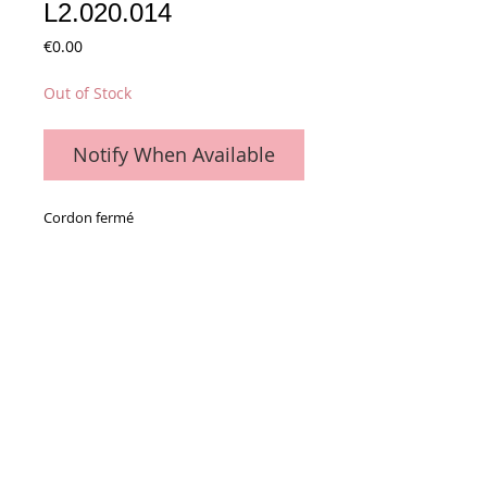
L2.020.014
Price
€0.00
Out of Stock
Notify When Available
Cordon fermé
2420 x 138 mm
Details
La pièce
Conditions générales de vente
Paiements