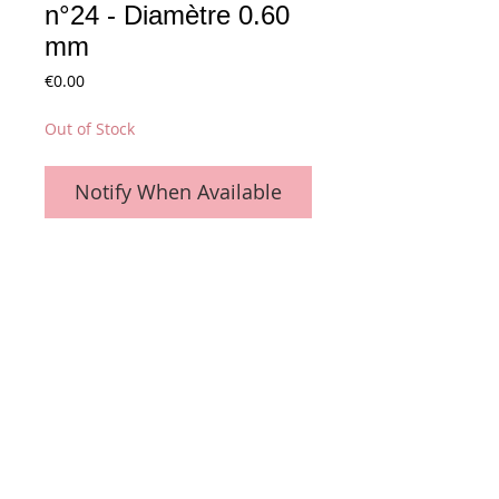
n°24 - Diamètre 0.60
mm
Price
€0.00
Out of Stock
Notify When Available
Diamètre 0.60 mm - n°24
Details
La bobine de 2 Kg (env. 902 mètres)
Conditions générales de vente
Paiements