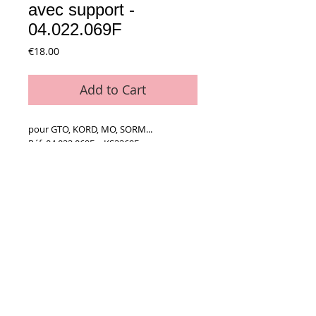
avec support -
04.022.069F
Price
€18.00
Add to Cart
pour GTO, KORD, MO, SORM...
Réf. 04.022.069F = KS2269F
Details
L'ensemble
Conditions générales de vente
Paiements
acceptés :