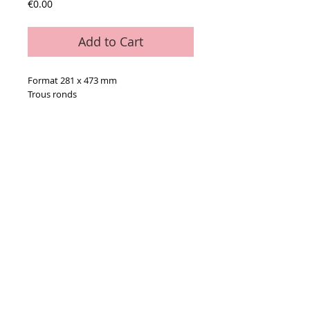
Price
€0.00
Add to Cart
Format 281 x 473 mm
Trous ronds
Details
Le paquet de 100
Conditions générales de vente
Paiements
acceptés :