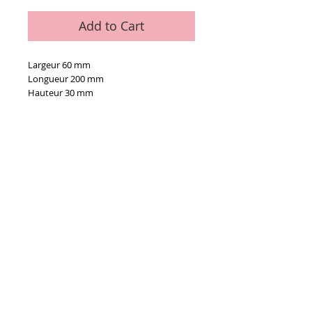
Add to Cart
Largeur 60 mm
Longueur 200 mm
Hauteur 30 mm
Details
La pièce
Conditions générales de vente
Paiements
acceptés :