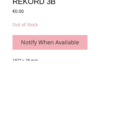
REKORD 3B
Price
€0.00
Out of Stock
Notify When Available
1977 x 28 mm
Details
Prêt à être installé
La pièce
Conditions générales de vente
Paiements
acceptés :