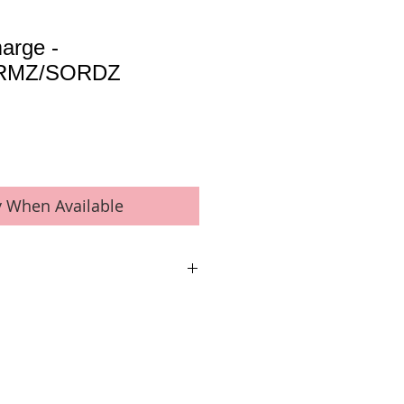
arge -
RMZ/SORDZ
y When Available