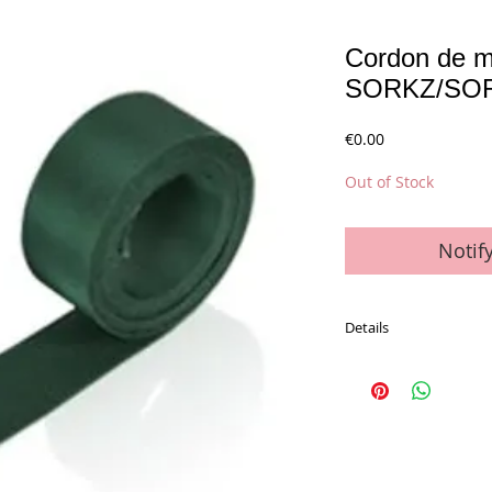
Cordon de m
SORKZ/SO
Price
€0.00
Out of Stock
Notif
Details
La pièce