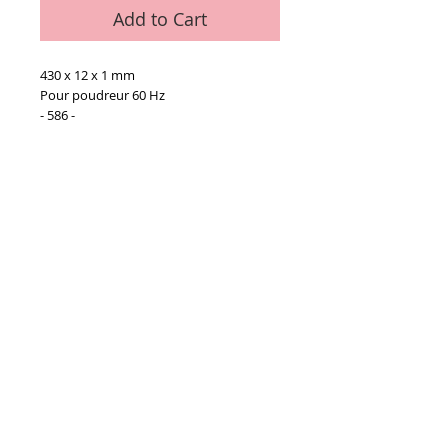
Add to Cart
430 x 12 x 1 mm
Pour poudreur 60 Hz
- 586 -
Details
La pièce
Conditions générales de vente
Paiements
acceptés :