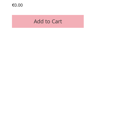
Price
€0.00
Add to Cart
Lame 9 mm
Conditions générales de vente
Paiements
acceptés :
Nous contacter