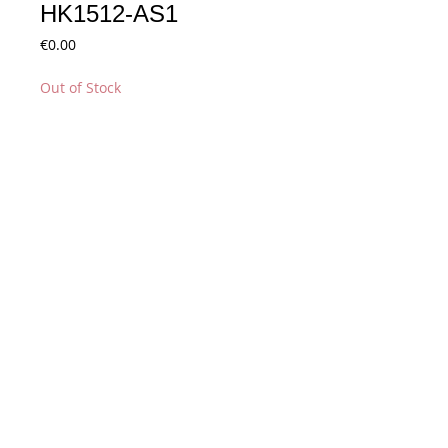
HK1512-AS1
Price
€0.00
Out of Stock
Notify When Available
Conditions générales de vente
Paiements
acceptés :