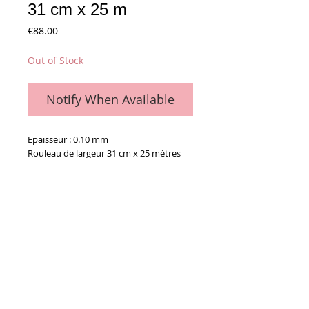
31 cm x 25 m
Price
€88.00
Out of Stock
Notify When Available
Epaisseur : 0.10 mm
Rouleau de largeur 31 cm x 25 mètres
Idéal pour coller les clichés
Detail
Le rouleau
Conditions générales de vente