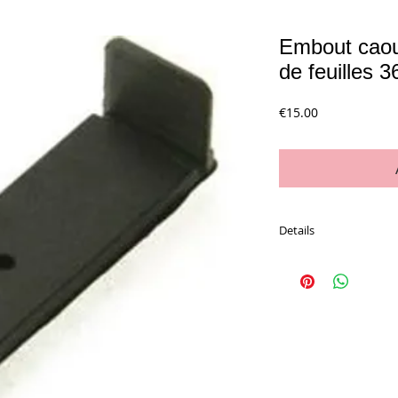
Embout caou
de feuilles 
Price
€15.00
Details
Sachet de 10 pièces