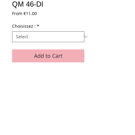
QM 46-DI
Sale
From
€11.00
Price
Choisissez :
*
Add to Cart
Feutre de mouillage QM 46-DI
Dimensions : 360 x 70 x 4 mm - avec 3
trous
Ref. A4.205.014
Conditions générales de vente
Paiements