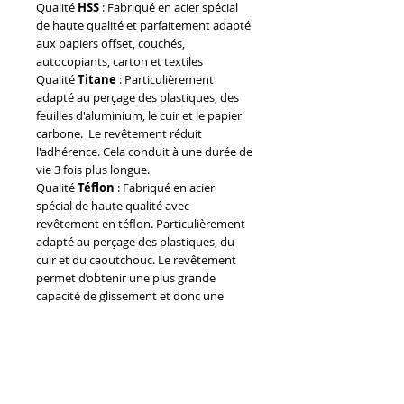
Qualité
HSS
: Fabriqué en acier spécial
de haute qualité et parfaitement adapté
aux papiers offset, couchés,
autocopiants, carton et textiles
Qualité
Titane
: Particulièrement
adapté au perçage des plastiques, des
feuilles d'aluminium, le cuir et le papier
carbone. Le revêtement réduit
l'adhérence. Cela conduit à une durée de
vie 3 fois plus longue.
Qualité
Téflon
: Fabriqué en acier
spécial de haute qualité avec
revêtement en téflon. Particulièrement
adapté au perçage des plastiques, du
cuir et du caoutchouc. Le revêtement
permet d’obtenir une plus grande
capacité de glissement et donc une
réduction de l'adhérence au foret.
Qyalité
Tungstène
Détonation :
Fabriqué avec revêtement de
détonation en carbure de
tungstène. L’extrême dureté de la