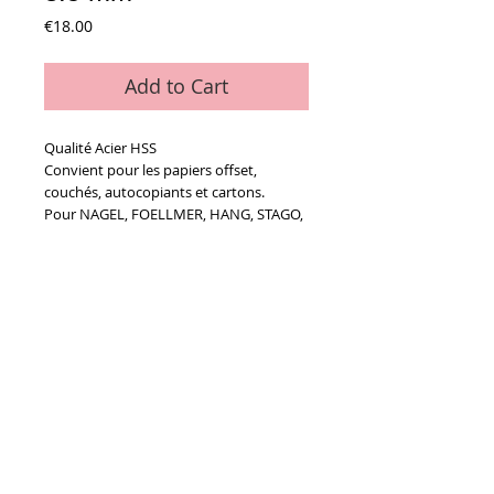
Price
€18.00
Add to Cart
Qualité Acier HSS
Convient pour les papiers offset,
couchés, autocopiants et cartons.
Pour NAGEL, FOELLMER, HANG, STAGO,
CORTA, UCHIDA...
Details
A - Diamètre de perçage : 8.5 mm
B - Diamètre du mandrin : 11.00 mm
C - Longueur utile : 50 mm
D - Longueur totale : 85 mm
Conditions générales de vente
Paiements
acceptés :