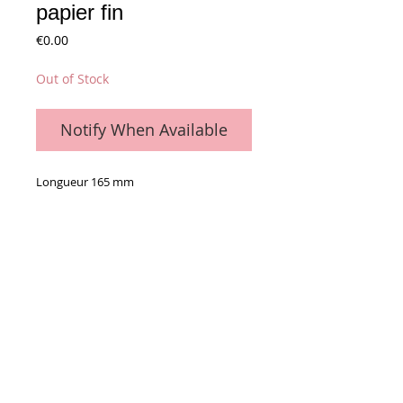
papier fin
Price
€0.00
Out of Stock
Notify When Available
Longueur 165 mm
8 trous
Details
La pièce
Conditions générales de vente
Paiements