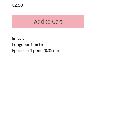
Price
€2.50
Add to Cart
En acier
Longueur 1 mètre
Epaisseur 1 point (0.35 mm)
Details
La pièce
Conditions générales de vente
Paiements
acceptés :