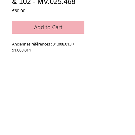
& 102 - MV.025.468
Price
€60.00
Add to Cart
Anciennes références : 91.008.013 +
91.008.014
Details
La paire (gauche + droite) livrée
complète avec raclettes + ressorts + vis +
bandes isolantes
Conditions générales de vente
Paiements
acceptés :