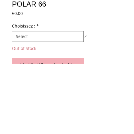
POLAR 66
Price
€0.00
Choisissez :
*
Out of Stock
Notify When Available
805 x 95 x 9.7 mm
14 trous M10
Conditions générales de vente
Paiements