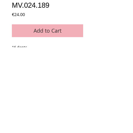
MV.024.189
Price
€24.00
Add to Cart
16 dents
Coupe 5.1 mm - Tenue 0.7 mm
Diamètre extérieur : 30 mm
avec roulement
Conditions générales de vente
Paiements
acceptés :