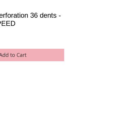
erforation 36 dents -
PEED
Add to Cart