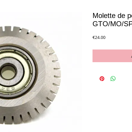
Molette de p
GTO/MO/S
Price
€24.00