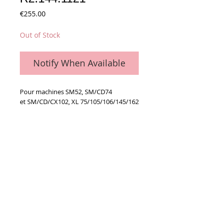
Price
€255.00
Out of Stock
Notify When Available
Pour machines SM52, SM/CD74
et SM/CD/CX102, XL 75/105/106/145/162
(étiquettes orange et or)
Details
La pièce
Conditions générales de vente
Paiements