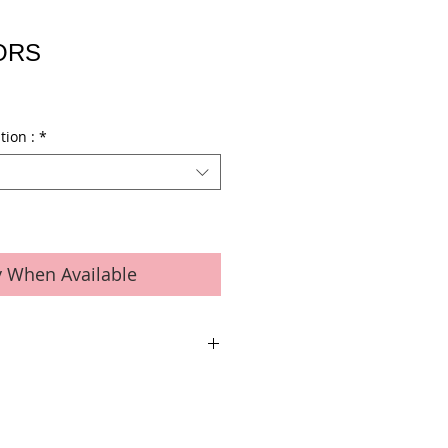
KORS
tion :
*
y When Available