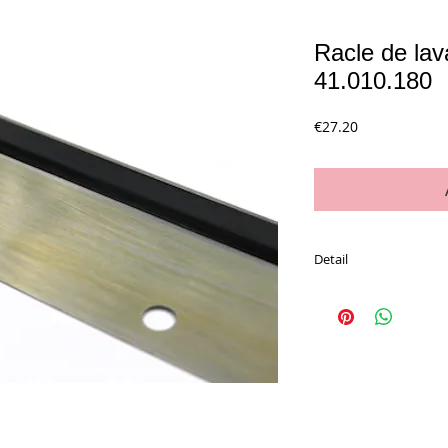
Racle de la
41.010.180
Price
€27.20
Detail
La pièce