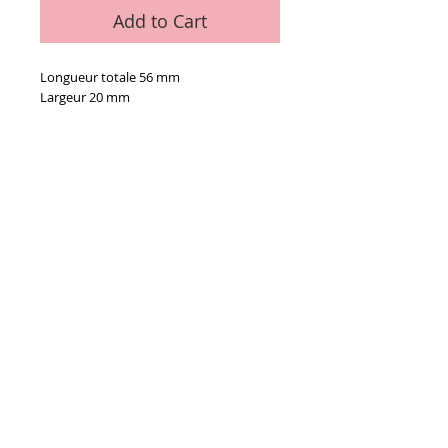
Add to Cart
Longueur totale 56 mm
Largeur 20 mm
Details
La pièce
Conditions générales de vente
Paiements
acceptés :