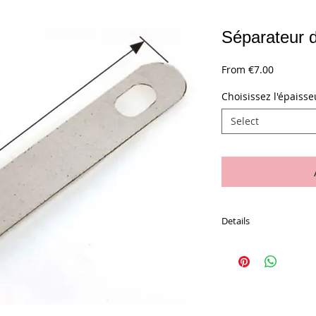
Séparateur d
Sale
From
€7.00
Price
Choisissez l'épaisse
Select
Details
Le sachet de 10 pièces