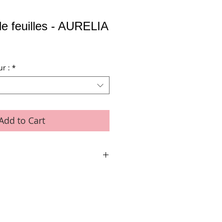
e feuilles - AURELIA
ur :
*
Add to Cart