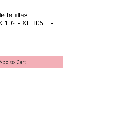
e feuilles
102 - XL 105... -
S
Add to Cart