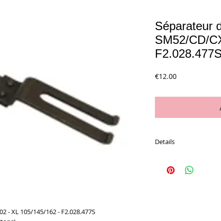
Séparateur d
SM52/CD/CX 
F2.028.477
Price
€12.00
Details
L'unité
02 - XL 105/145/162 - F2.028.477S