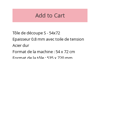
Add to Cart
Tôle de découpe S - 54x72
Epaisseur 0.8 mm avec toile de tension
Acier dur
Format de la machine : 54 x 72 cm
Format de la tôle : 535 x 720 mm
Details
La pièce
Conditions générales de vente
Paiements
acceptés :