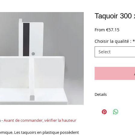
Taquoir 300
Sale
From
€57.15
Price
Choisir la qualité :
*
Select
Details
La pièce
 -
Avant de commander, vérifier la hauteur
mique. Les taquoirs en plastique possèdent