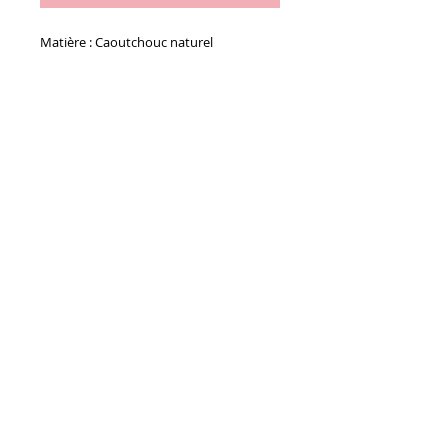
Matière : Caoutchouc naturel
Details
Le sachet de 12 ventouses
Conditions générales de vente
Paiements
acceptés :
Nous contacter